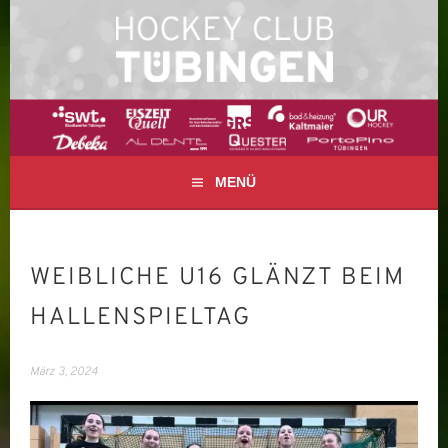
Springe
zum
Inhalt
FELD- UND HALLENHOCKEY IN TÜBINGEN
HOCKEY CLUB
TÜBINGEN E. V.
MENÜ
WEIBLICHE U16 GLÄNZT BEIM
HALLENSPIELTAG
März 3, 2024