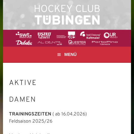
Springe
zum
Inhalt
FELD- UND HALLENHOCKEY IN TÜBINGEN
HOCKEY CLUB
TÜBINGEN E. V.
MENÜ
AKTIVE
DAMEN
TRAININGSZEITEN
( ab 16.04.2026)
Feldsaison 2025/26