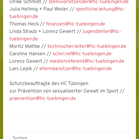
Ulrike Schmidt //
stellv.vorsitzender@hc-tuebingen.de
Julia Hellmig + Paul Weiler //
sportliche.leitung@hc-
tuebingen.de
Thomas Heck //
finanzen@hc-tuebingen.de
Linda Straub + Lorenz Gewert //
jugendleiter@hc-
tuebingen.de
Moritz Mattke //
technischer.leiter@hc-tuebingen.de
Caroline Hansen //
schiri.ref@hc-tuebingen.de
Lorenz Gewert //
medienreferent@hc-tuebingen.de
Lars Lepik //
elternbeisitzer@hc-tuebingen.de
⁠Schutzbeauftragte des HC Tübingen
zur Prävention von sexualisierter Gewalt im Sport //
praevention@hc-tuebingen.de
Suchen