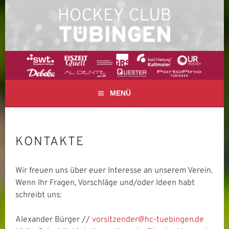
Springe
zum
Inhalt
FELD- UND HALLENHOCKEY IN TÜBINGEN
HOCKEY CLUB
TÜBINGEN E. V.
MENÜ
KONTAKTE
Wir freuen uns über euer Interesse an unserem Verein.
Wenn Ihr Fragen, Vorschläge und/oder Ideen habt
schreibt uns:
Alexander Bürger //
vorsitzender@hc-tuebingen.de