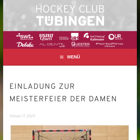
Springe
zum
Inhalt
FELD- UND HALLENHOCKEY IN TÜBINGEN
HOCKEY CLUB
TÜBINGEN E. V.
MENÜ
EINLADUNG ZUR
MEISTERFEIER DER DAMEN
Februar 17, 2025