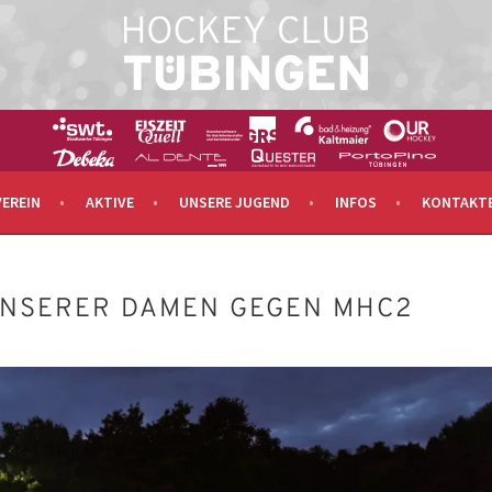
N
INGEN E. V.
VEREIN
AKTIVE
UNSERE JUGEND
INFOS
KONTAKT
UNSERER DAMEN GEGEN MHC2