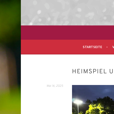
Springe
zum
Inhalt
FELD- UND HALLENHOCKEY IN TÜBINGE
HOCKEY CLUB TÜB
STARTSEITE
HEIMSPIEL 
Mai 16, 2025