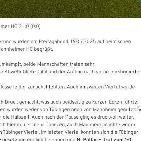
mer HC 2 1:0 (0:0)
rung wurden am Freitagabend, 16.05.2025 auf heimischen
Mannheimer HC begrüßt.
umkämpft, beide Mannschaften traten sehr
ger Abwehr blieb stabil und der Aufbau nach vorne funktionierte
lüsse leider zunächst fehlten. Auch im zweiten Viertel wurde
ch Druck gemacht, was auch beidseitig zu kurzen Ecken führte.
en wurden weder von Tübingen noch von Mannheim genutzt. S
n die Halbzeit. Auch nach der Pause ging es druckvoll weiter,
sich hier immer mehr Chancen, auch Mannheim machte weiter
 Tübinger Viertel. Im letzten Viertel konnten sich die Tübinger
isbesetzung endlich belohnen und
H. Pallares traf zum 1:0
.